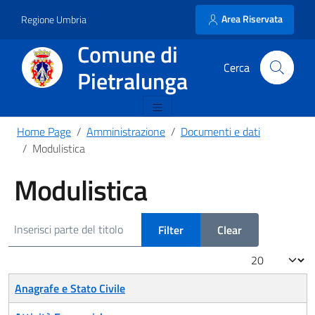
Area Riservata
Regione Umbria
Comune di
Pietralunga
Home Page
Amministrazione
Documenti e dati
Modulistica
Modulistica
Inserisci parte del titolo
Filter
Clear
Display #
Title
Anagrafe e Stato Civile