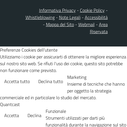
Informativa Privacy
-
Cookie Policy
-
Whistleblowing
-
Note Legali
-
Accessibilità
-
Mappa del Sito
-
Webmail
-
Area
Riservata
Preferenze Cookies dell'utente
Utilizziamo i cookie per assicurarti di ottenere la migliore esperienza
sul nostro sito web. Se rifiuti l'uso dei cookie, questo sito potrebbe
non funzionare come previsto.
Marketing
Accetta tutto
Declina tutto
Insieme di tecniche che hanno
per oggetto la strategia
commerciale ed in particolare lo studio del mercato.
Quantcast
Funzionale
Accetta
Declina
Strumenti utilizzati per darti più
funzionalità durante la navigazione sul sito