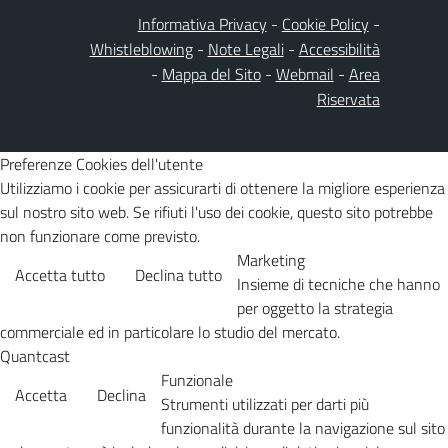
Informativa Privacy
-
Cookie Policy
-
Whistleblowing
-
Note Legali
-
Accessibilità
-
Mappa del Sito
-
Webmail
-
Area
Riservata
Preferenze Cookies dell'utente
Utilizziamo i cookie per assicurarti di ottenere la migliore esperienza
sul nostro sito web. Se rifiuti l'uso dei cookie, questo sito potrebbe
non funzionare come previsto.
Marketing
Accetta tutto
Declina tutto
Insieme di tecniche che hanno
per oggetto la strategia
commerciale ed in particolare lo studio del mercato.
Quantcast
Funzionale
Accetta
Declina
Strumenti utilizzati per darti più
funzionalità durante la navigazione sul sito